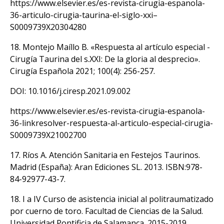
https://www.elsevier.es/es-revista-cirugia-espanola-
36-articulo-cirugia-taurina-el-siglo-xxi–
S0009739X20304280
18. Montejo Maíllo B. «Respuesta al artículo especial -
Cirugía Taurina del s.XXI: De la gloria al desprecio».
Cirugía Española 2021; 100(4): 256-257.
DOI:
10.1016/j.ciresp.2021.09.002
https://www.elsevier.es/es-revista-cirugia-espanola-
36-linkresolver-respuesta-al-articulo-especial-cirugia-
S0009739X21002700
17. Ríos A. Atención Sanitaria en Festejos Taurinos.
Madrid (España): Aran Ediciones SL. 2013. ISBN:978-
84-92977-43-7.
18. I a IV Curso de asistencia inicial al politraumatizado
por cuerno de toro. Facultad de Ciencias de la Salud.
Universidad Pontificia de Salamanca. 2015-2019.