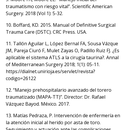
traumatismo con riesgo vital”. Scientific American
Surgery. 2018 (Vol 1): 5-32.
10. Boffard, KD. 2015. Manual of Definitive Surgical
Trauma Care (DSTC). CRC Press. USA.
11. Tallón Aguilar L, López Bernal FA, Sousa Vázque
JM, Pareja Ciuró F, Mulet Zayas O, Padillo Ruiz FJ. ¿Es
aplicable el sistema ATLS a la cirugía taurina?. Annal
of Mediterranean Surgery 2018; 1(1): 05-11.
https://dialnet.unirioja.es/servlet/revista?
codigo=26122
12. “Manejo prehospitalario avanzado del torero
traumatizado (MAPA-TT)”. Director: Dr. Rafael
Vázquez Bayod. México. 2017.
13. Matías Pedraza, P. Intervención de enfermería en
la atención inicial al herido por asta de toro.
Seguimiento y actuación ante las complicaciones.