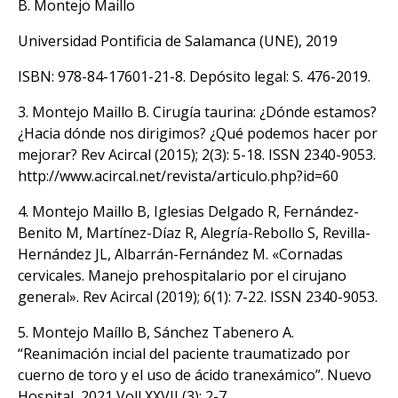
B. Montejo Maillo
Universidad Pontificia de Salamanca (UNE), 2019
ISBN: 978-84-17601-21-8. Depósito legal: S. 476-2019.
3. Montejo Maillo B. Cirugía taurina: ¿Dónde estamos?
¿Hacia dónde nos dirigimos? ¿Qué podemos hacer por
mejorar? Rev Acircal (2015); 2(3): 5-18. ISSN 2340-9053.
http://www.acircal.net/revista/articulo.php?id=60
4. Montejo Maillo B, Iglesias Delgado R, Fernández-
Benito M, Martínez-Díaz R, Alegría-Rebollo S, Revilla-
Hernández JL, Albarrán-Fernández M. «Cornadas
cervicales. Manejo prehospitalario por el cirujano
general». Rev Acircal (2019); 6(1): 7-22. ISSN 2340-9053.
5. Montejo Maíllo B, Sánchez Tabenero A.
“Reanimación incial del paciente traumatizado por
cuerno de toro y el uso de ácido tranexámico”. Nuevo
Hospital, 2021 Voll XXVII (3): 2-7.