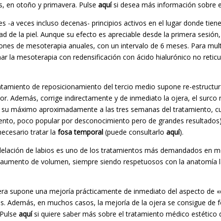
, en otoño y primavera. Pulse
aquí
si desea más información sobre e
tes -a veces incluso decenas- principios activos en el lugar donde tie
ad de la piel. Aunque su efecto es apreciable desde la primera sesión
es de mesoterapia anuales, con un intervalo de 6 meses. Para multi
nar la mesoterapia con redensificación con ácido hialurónico no reticu
ratamiento de reposicionamiento del tercio medio supone re-estructur
or. Además, corrige indirectamente y de inmediato la ojera, el surco n
a su máximo aproximadamente a las tres semanas del tratamiento, cua
ento, poco popular por desconocimiento pero de grandes resultados)
ecesario tratar la
fosa temporal
(puede consultarlo
aquí
).
elación de labios es uno de los tratamientos más demandados en medi
el aumento de volumen, siempre siendo respetuosos con la anatomía l
jera supone una mejoría prácticamente de inmediato del aspecto de «c
os. Además, en muchos casos, la mejoría de la ojera se consigue de f
 Pulse
aquí
si quiere saber más sobre el tratamiento médico estético d