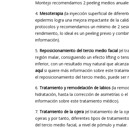
Montejo recomendamos 2 peeling medios anuales
4.
Mesoterapia
(la inyección superficial de diferen
epidermis logra una mejora impactante de la calid
protocolos y recomendamos un mínimo de 2 sesion
rendimiento, lo ideal es un peeling previo y combi
información).
5.
Reposicionamiento del tercio medio facial
(el t
región malar, consiguiendo un efecto lifting o tens
inferior, con un resultado muy natural que alcanz
aquí
si quiere más información sobre este tratami
el reposicionamiento del tercio medio, puede ser n
6.
Tratamiento y remodelación de labios
(la remod
hidratación, hasta la corrección de asimetrías o 
información sobre este tratamiento médico).
7.
Tratamiento de la ojera
(el tratamiento de la o
ojeras y por tanto, diferentes tipos de tratamient
del tercio medio facial, a nivel de pómulo y malar.