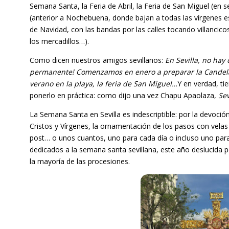
Semana Santa, la Feria de Abril, la Feria de San Miguel (en 
(anterior a Nochebuena, donde bajan a todas las vírgenes es
de Navidad, con las bandas por las calles tocando villancico
los mercadillos…).
Como dicen nuestros amigos sevillanos:
En Sevilla, no hay 
permanente!
Comenzamos en enero a preparar la Candelari
verano en la playa, la feria de San Miguel…
Y en verdad, ti
ponerlo en práctica: como dijo una vez Chapu Apaolaza,
Sev
La Semana Santa en Sevilla es indescriptible: por la devoción 
Cristos y Vírgenes, la ornamentación de los pasos con velas y
post… o unos cuantos, uno para cada día o incluso uno para
dedicados a la semana santa sevillana, este año deslucida por
la mayoría de las procesiones.