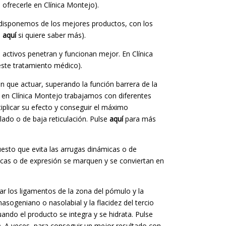
ofrecerle en Clínica Montejo).
o disponemos de los mejores productos, con los
e
aquí
si quiere saber más).
 activos penetran y funcionan mejor. En Clínica
ste tratamiento médico).
nen que actuar, superando la función barrera de la
, en Clínica Montejo trabajamos con diferentes
plicar su efecto y conseguir el máximo
lado o de baja reticulación. Pulse
aquí
para más
uesto que evita las arrugas dinámicas o de
icas o de expresión se marquen y se conviertan en
ar los ligamentos de la zona del pómulo y la
asogeniano o nasolabial y la flacidez del tercio
ndo el producto se integra y se hidrata. Pulse
. A veces, para conseguir un mejor resultado con