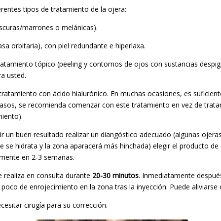
erentes tipos de tratamiento de la ojera:
oscuras/marrones o melánicas).
a orbitaria), con piel redundante e hiperlaxa.
tamiento tópico (peeling y contornos de ojos con sustancias despigm
ra usted.
 tratamiento con ácido hialurónico. En muchas ocasiones, es suficien
casos, se recomienda comenzar con este tratamiento en vez de tratar
iento).
 un buen resultado realizar un diangóstico adecuado (algunas ojeras
 se hidrata y la zona aparacerá más hinchada) elegir el producto de 
vamente en 2-3 semanas.
 realiza en consulta durante
20-30 minutos
. Inmediatamente después
co de enrojecimiento en la zona tras la inyección. Puede aliviarse co
esitar cirugía para su corrección.