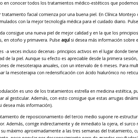
ado en conocer todos los tratamientos médico-estéticos que podemos 
r tratamiento facial comienza por una buena piel. En Clínica Montej
ormulados con la mejor tecnología médica para el cuidado diario. Puls
a consigue una nueva piel de mejor calidad y en la que los principios
, en otoño y primavera. Pulse
aquí
si desea más información sobre e
tes -a veces incluso decenas- principios activos en el lugar donde tie
ad de la piel. Aunque su efecto es apreciable desde la primera sesión
es de mesoterapia anuales, con un intervalo de 6 meses. Para multi
nar la mesoterapia con redensificación con ácido hialurónico no reticu
dulación es uno de los tratamientos estrella en medicina estética, p
ar al gesticular. Además, con esto consigue que estas arrugas dinám
i desea más información).
ratamiento de reposicionamiento del tercio medio supone re-estructur
or. Además, corrige indirectamente y de inmediato la ojera, el surco n
a su máximo aproximadamente a las tres semanas del tratamiento, cua
ento, poco popular por desconocimiento pero de grandes resultados)