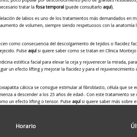
ecesario tratar la
fosa temporal
(puede consultarlo
aquí
).
elación de labios es uno de los tratamientos más demandados en medi
el aumento de volumen, siempre siendo respetuosos con la anatomía l
ecen como consecuencia del descolgamiento de tejidos o flacidez facia
vejecido. Pulse
aquí
si quiere saber como se tratan en Clínica Montejo
dicina estética facial para elevar la ceja y rejuvenecer la mirada, pa
uir un efecto lifting y mejorar la flacidez y para el rejuvenecimiento d
oxiapatita cálcica se consigue estimular al fibroblasto, célula que se 
nza a descender a los 25 años de edad-. Con este tratamiento se con
como un efecto lifting o tensor. Pulse
aquí
si quiere saber más sobre e
Horario
Úl