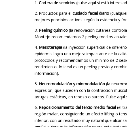
1.
Cartera de servicios
(pulse
aquí
si está interes
2. Productos para el
cuidado facial diario
(cualquie
mejores principios activos según la evidencia y f
3.
Peeling químico
(la renovación cutánea controlad
Montejo recomendamos 2 peeling medios anuales
4.
Mesoterapia
(la inyección superficial de diferen
epidermis logra una mejora impactante de la calid
protocolos y recomendamos un mínimo de 2 sesion
rendimiento, lo ideal es un peeling previo y combi
información).
5.
Neuromodulación y miomodulación
(la neuromo
expresión, que suceden con la contracción muscul
arrugas estáticas, en reposo o surcos. Pulse
aquí
s
6.
Reposicionamiento del tercio medio facial
(el t
región malar, consiguiendo un efecto lifting o tens
inferior, con un resultado muy natural que alcanz
aquí
si quiere más información sobre este tratami