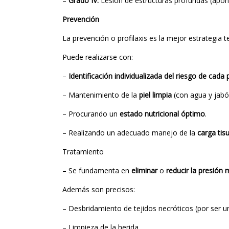
–
Grado IV:
Lesión de estructuras profundas (apon
Prevención
La prevención o profilaxis es la mejor estrategia t
Puede realizarse con:
–
Identificación individualizada del riesgo de cada 
– Mantenimiento de la
piel limpia
(con agua y jabón
– Procurando un
estado nutricional óptimo
.
– Realizando un adecuado manejo de la
carga tisu
Tratamiento
– Se fundamenta en
eliminar
o
reducir la presión
Además son precisos:
– Desbridamiento de tejidos necróticos (por ser una
– Limpieza de la herida.