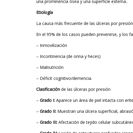
una prominencia ósea y una superficie externa..
Etiología
La causa más frecuente de las úlceras por presión
En el 95% de los casos pueden prevenirse, y los f
– Inmovilización
– Incontinencia (de orina y heces)
– Malnutrición
– Déficit cognitivo/demencia.
Clasificación
de las úlceras por presión
–
Grado I:
Aparece un área de piel intacta con eri
–
Grado II:
Muestran una úlcera superficial, abrasió
–
Grado III:
Afectación de tejido celular subcutáneo, 