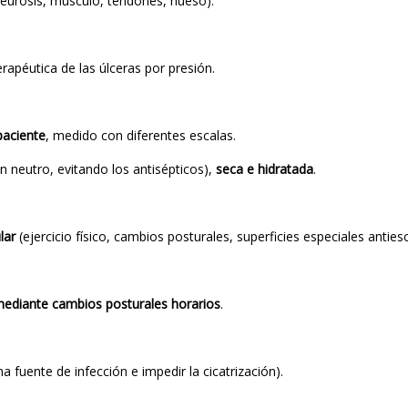
eurosis, músculo, tendones, hueso).
erapéutica de las úlceras por presión.
paciente
, medido con diferentes escalas.
 neutro, evitando los antisépticos),
seca e hidratada
.
lar
(ejercicio físico, cambios posturales, superficies especiales anties
 mediante cambios posturales horarios
.
 fuente de infección e impedir la cicatrización).