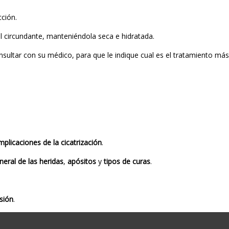
cción.
el circundante, manteniéndola seca e hidratada.
sultar con su médico, para que le indique cual es el tratamiento má
plicaciones de la cicatrización
.
eral de las heridas
,
apósitos
y
tipos de curas
.
sión
.