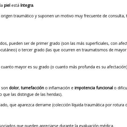
 la
piel
está
íntegra
.
 de origen traumático y suponen un motivo muy frecuente de consulta, 
ados, pueden ser de primer grado (son las más superficiales, con afec
 subcutáneo) o tercer grado (las que ocurren en traumatismos de mayo
cuanto mayor es su grado (o cuanto más profunda es su afectación
s son
dolor
,
tumefacción
o inflamación e
impotencia funcional
o dific
o que las distingue de las heridas).
grado, que aparezca derrame (colección líquida traumática por rotura 
asociados que pueden apreciarse durante la evaluación médica.