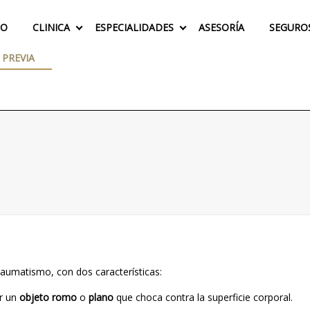
IO
CLINICA
ESPECIALIDADES
ASESORÍA
SEGURO
 PREVIA
raumatismo, con dos características:
er un
objeto romo
o
plano
que choca contra la superficie corporal.