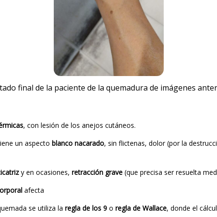
tado final de la paciente de la quemadura de imágenes anter
érmicas
, con lesión de los anejos cutáneos.
iene un aspecto
blanco nacarado
, sin flictenas, dolor (por la destru
cicatriz
y en ocasiones,
retracción grave
(que precisa ser resuelta medi
corporal
afecta
quemada se utiliza la
regla de los 9
o
regla de Wallace
, donde el cálc