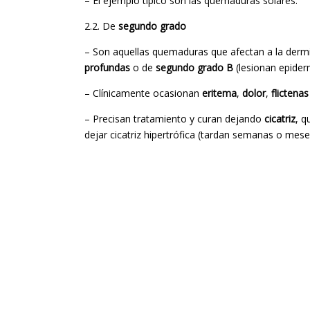
– El ejemplo típico son las quemaduras solares.
2.2. De
segundo grado
– Son aquellas quemaduras que afectan a la derm
profundas
o de
segundo grado B
(lesionan epiderm
– Clínicamente ocasionan
eritema
,
dolor
,
flictenas
– Precisan tratamiento y curan dejando
cicatriz
, q
dejar cicatriz hipertrófica (tardan semanas o mese