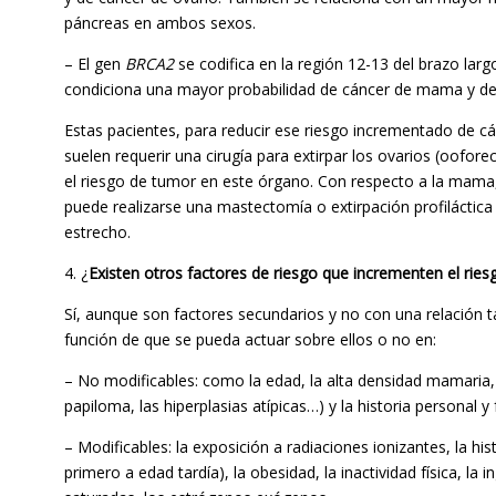
páncreas en ambos sexos.
– El gen
BRCA2
se codifica en la región 12-13 del brazo la
condiciona una mayor probabilidad de cáncer de mama y de
Estas pacientes, para reducir ese riesgo incrementado de cá
suelen requerir una cirugía para extirpar los ovarios (oofore
el riesgo de tumor en este órgano. Con respecto a la mama
puede realizarse una mastectomía o extirpación profiláctic
estrecho.
4. ¿
Existen otros factores de riesgo que incrementen el ri
Sí, aunque son factores secundarios y no con una relación ta
función de que se pueda actuar sobre ellos o no en:
– No modificables: como la edad, la alta densidad mamaria,
papiloma, las hiperplasias atípicas…) y la historia personal 
– Modificables: la exposición a radiaciones ionizantes, la hi
primero a edad tardía), la obesidad, la inactividad física, la i