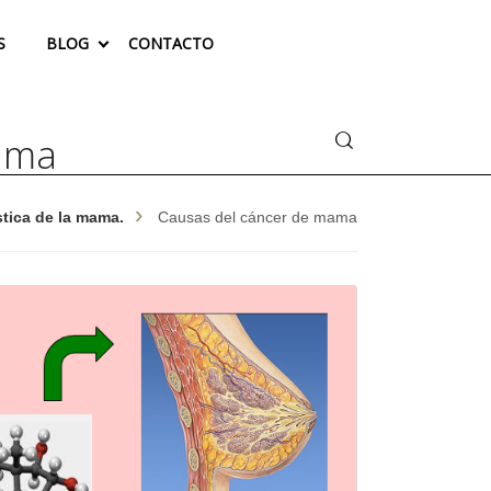
S
BLOG
CONTACTO
Buscar
ama
tica de la mama.
Causas del cáncer de mama