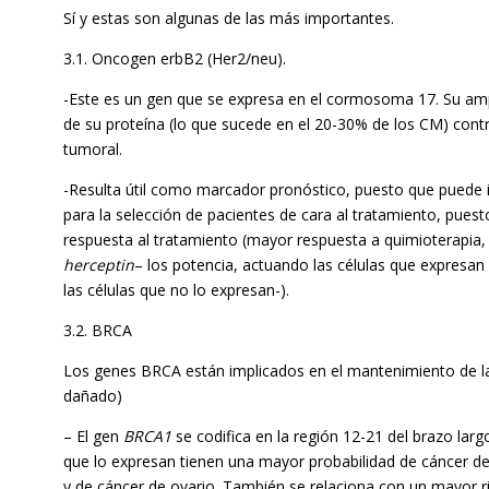
Sí y estas son algunas de las más importantes.
3.1. Oncogen erbB2 (Her2/neu).
-Este es un gen que se expresa en el cormosoma 17. Su amp
de su proteína (lo que sucede en el 20-30% de los CM) contri
tumoral.
-Resulta útil como marcador pronóstico, puesto que puede 
para la selección de pacientes de cara al tratamiento, pue
respuesta al tratamiento (mayor respuesta a quimioterapia
herceptin
– los potencia, actuando las células que expresan
las células que no lo expresan-).
3.2. BRCA
Los genes BRCA están implicados en el mantenimiento de la
dañado)
– El gen
BRCA1
se codifica en la región 12-21 del brazo lar
que lo expresan tienen una mayor probabilidad de cáncer
y de cáncer de ovario. También se relaciona con un mayor r