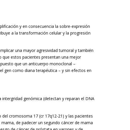
lificación y en consecuencia la sobre-expresión
buye a la transformación celular y la progresión
implicar una mayor agresividad tumoral y también
sto que estos pacientes presentan una mejor
, puesto que un anticuerpo monoclonal –
 el gen como diana terapéutica – y sin efectos en
 intergridad genómica (detectan y reparan el DNA
go del cromosoma 17 (cr 17q12-21) y las pacientes
 de mama, de padecer un segundo cáncer de mama
iesgo de cáncer de próstata en varones y de