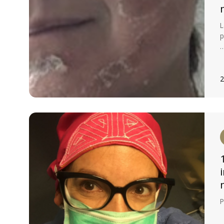
L
p
2
P