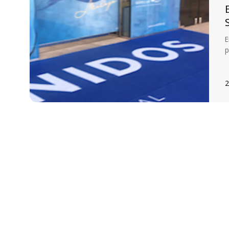
E
p
2