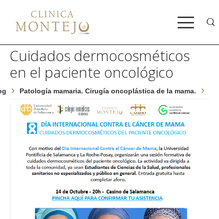
Cuidados dermocosméticos
en el paciente oncológico
og
Patología mamaria. Cirugía oncoplástica de la mama.