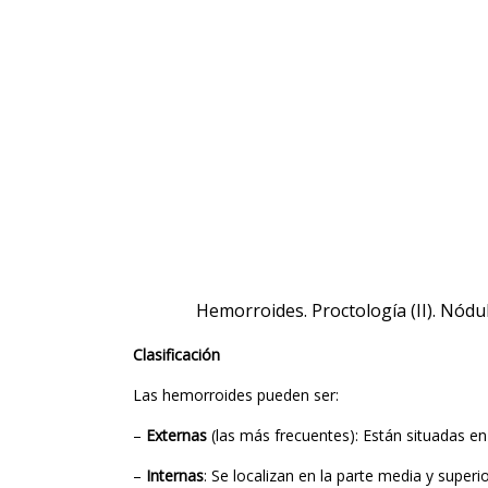
Hemorroides. Proctología (II). Nód
Clasificación
Las hemorroides pueden ser:
–
Externas
(las más frecuentes): Están situadas en l
–
Internas
: Se localizan en la parte media y super