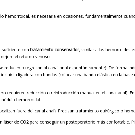
ódulo hemorroidal, es necesaria en ocasiones, fundamentalmente cua
r suficiente con
tratamiento conservador
, similar a las hemorroides 
mejore el retorno venoso.
 se reducen o regresan al canal anal espontáneamente): De forma ind
 incluir la ligadura con bandas (colocar una banda elástica en la base 
ero requieren reducción o reintroducción manual en el canal anal): En
l nódulo hemorroidal.
ocalizan fuera del canal anal): Precisan tratamiento quirúrgico o hem
on
láser de CO2
para conseguir un postoperatorio más confortable. Pi