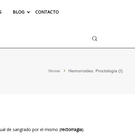
S
BLOG
CONTACTO
Buscar
Home
Hemorroides. Proctología (I).
tual de sangrado por el mismo (
rectorragia
).