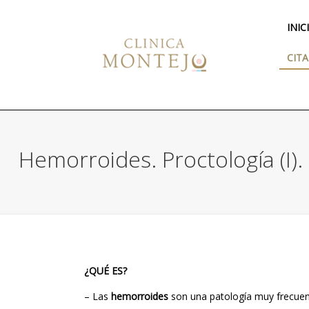
INIC
CITA
Hemorroides. Proctología (I).
¿QUÉ ES?
– Las
hemorroides
son una patología muy frecuent