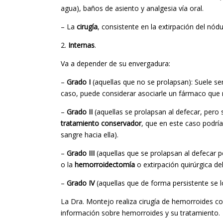
agua), baños de asiento y analgesia vía oral.
– La
cirugía
, consistente en la extirpación del n
2.
Internas
.
Va a depender de su envergadura:
–
Grado I
(aquellas que no se prolapsan): Suele se
caso, puede considerar asociarle un fármaco que 
–
Grado II
(aquellas se prolapsan al defecar, pero
tratamiento conservador
, que en este caso podría
sangre hacia ella).
–
Grado III
(aquellas que se prolapsan al defecar p
o la
hemorroidectomía
o extirpación quirúrgica de
–
Grado IV
(aquellas que de forma persistente se l
La Dra. Montejo realiza cirugía de hemorroides c
información sobre hemorroides y su tratamiento.