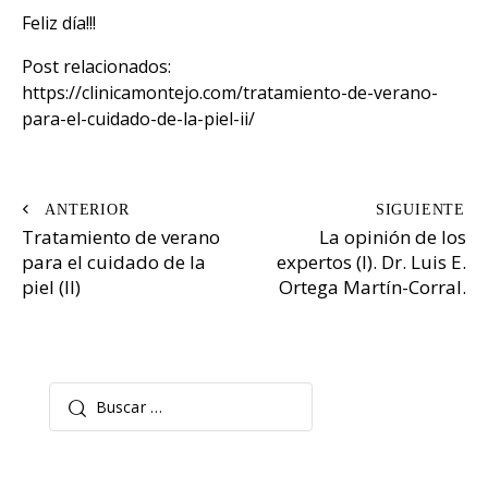
Feliz día!!!
Post relacionados:
https://clinicamontejo.com/tratamiento-de-verano-
para-el-cuidado-de-la-piel-ii/
Navegación
Tratamiento de verano
La opinión de los
de
para el cuidado de la
expertos (I). Dr. Luis E.
entradas
piel (II)
Ortega Martín-Corral.
Buscar: