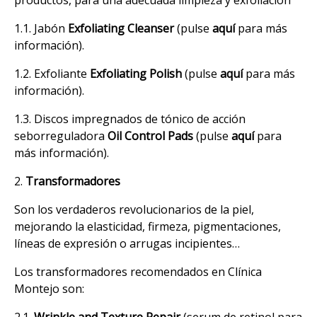
1.1. Jabón
Exfoliating Cleanser
(pulse
aquí
para más
información).
1.2. Exfoliante
Exfoliating Polish
(pulse
aquí
para más
información).
1.3. Discos impregnados de tónico de acción
seborreguladora
Oil Control Pads
(pulse
aquí
para
más información).
2.
Transformadores
Son los verdaderos revolucionarios de la piel,
mejorando la elasticidad, firmeza, pigmentaciones,
líneas de expresión o arrugas incipientes…
Los transformadores recomendados en Clínica
Montejo son:
2.1.
Wrinkle and Texture Repair
(serum de retinol para