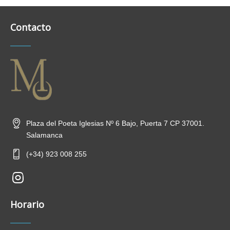
Contacto
Plaza del Poeta Iglesias Nº 6 Bajo, Puerta 7 CP 37001.
Salamanca
(+34) 923 008 255
new-
insta
Horario