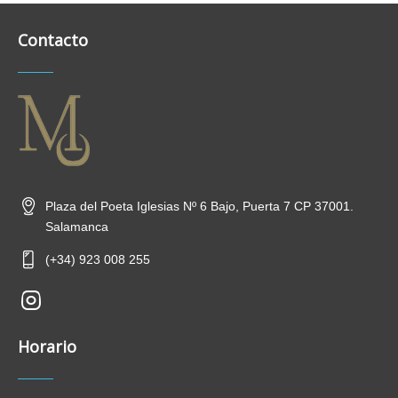
Contacto
Plaza del Poeta Iglesias Nº 6 Bajo, Puerta 7 CP 37001.
Salamanca
(+34) 923 008 255
new-
insta
Horario