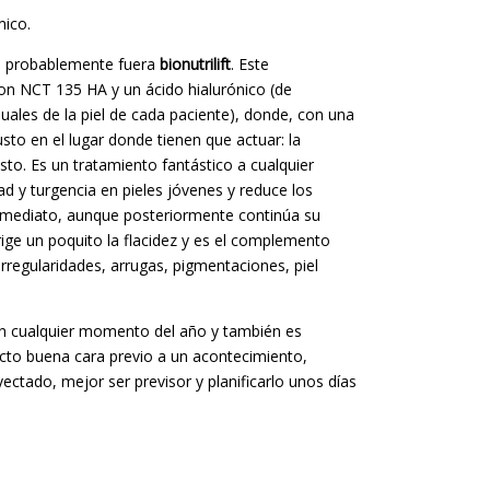
mico.
o, probablemente fuera
bionutrilift
. Este
n NCT 135 HA y un ácido hialurónico (de
iduales de la piel de cada paciente), donde, con una
sto en el lugar donde tienen que actuar: la
asto. Es un tratamiento fantástico a cualquier
ad y turgencia en pieles jóvenes y reduce los
inmediato, aunque posteriormente continúa su
ige un poquito la flacidez y es el complemento
 irregularidades, arrugas, pigmentaciones, piel
 en cualquier momento del año y también es
ecto buena cara previo a un acontecimiento,
ectado, mejor ser previsor y planificarlo unos días