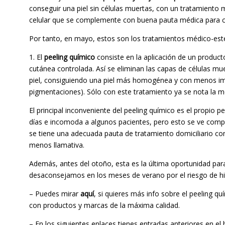
conseguir una piel sin células muertas, con un tratamiento 
celular que se complemente con buena pauta médica para ca
Por tanto, en mayo, estos son los tratamientos médico-esté
1. El
peeling
químico
consiste en la aplicación de un produ
cutánea controlada. Así se eliminan las capas de células mue
piel, consiguiendo una piel más homogénea y con menos impe
pigmentaciones). Sólo con este tratamiento ya se nota la m
El principal inconveniente del peeling químico es el propio 
días e incomoda a algunos pacientes, pero esto se ve comp
se tiene una adecuada pauta de tratamiento domiciliario 
menos llamativa.
Además, antes del otoño, esta es la última oportunidad para
desaconsejamos en los meses de verano por el riesgo de h
– Puedes mirar
aquí
, si quieres más info sobre el peeling q
con productos y marcas de la máxima calidad.
– En los siguientes enlaces tienes entradas anteriores en el