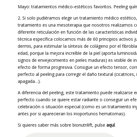
Mayo: tratamientos médico-estéticos favoritos. Peeling quí
2. Si solo pudiéramos elegir un tratamiento médico estétic
tratamiento es una mesoterapia que nosotros realizamos co
diferente reticulación en función de las características indiv
técnica específica colocamos más de 60 principios activos ju
dermis, para estimular la síntesis de colágeno por el fibrobl
edad, porque la mejora increíble de la piel (aporta luminosid
signos de envejecimiento en pieles maduras) es visible de 
efecto de forma progresiva. Consigue un efecto tensor, corr
perfecto al peeling para corregir el daño textural (cicatrices,
apagada…).
A diferencia del peeling, este tratamiento puede realizarse
perfecto cuando se quiere estar radiante o conseguir un ef
celebración o situación especial (como es un tratamiento iny
antes por si aparecieran los inoportunos hematomas).
Si quieres saber más sobre bionutrilift, pulse
aquí
.