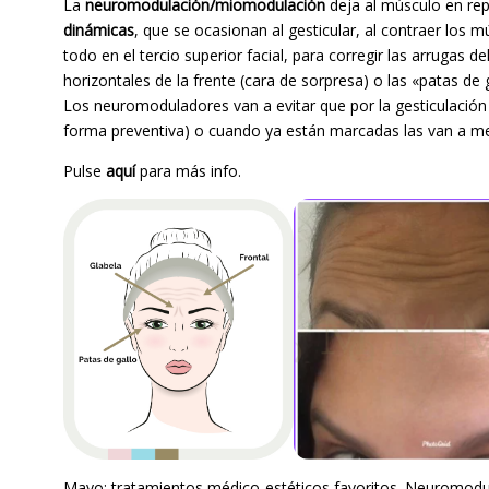
La
neuromodulación/miomodulación
deja al músculo en rep
dinámicas
, que se ocasionan al gesticular, al contraer los m
todo en el tercio superior facial, para corregir las arrugas d
horizontales de la frente (cara de sorpresa) o las «patas de 
Los neuromoduladores van a evitar que por la gesticulación 
forma preventiva) o cuando ya están marcadas las van a me
Pulse
aquí
para más info.
Mayo: tratamientos médico-estéticos favoritos. Neuromodu