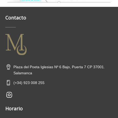
Contacto
Plaza del Poeta Iglesias Nº 6 Bajo, Puerta 7 CP 37001.
Salamanca
(+34) 923 008 255
new-
insta
Horario