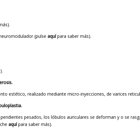
más).
 neuromodulador (pulse
aquí
para saber más).
).
erosis.
nto estético, realizado mediante micro-inyecciones, de varices reticu
uloplastia.
pendientes pesados, los lóbulos auriculares se deforman y o se rasg
nche
aquí
para saber más).