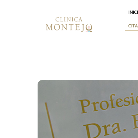
INIC
CITA