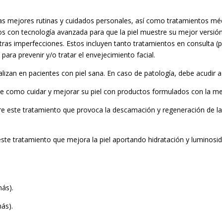
 las mejores rutinas y cuidados personales, así como tratamientos méd
os con tecnología avanzada para que la piel muestre su mejor versión
ras imperfecciones. Estos incluyen tanto tratamientos en consulta (p
ara prevenir y/o tratar el envejecimiento facial.
alizan en pacientes con piel sana. En caso de patología, debe acudir 
 como cuidar y mejorar su piel con productos formulados con la me
e este tratamiento que provoca la descamación y regeneración de la p
te tratamiento que mejora la piel aportando hidratación y luminosi
ás).
ás).