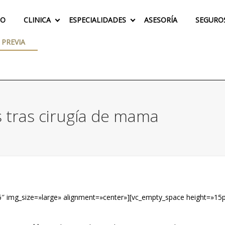
IO
CLINICA
ESPECIALIDADES
ASESORÍA
SEGURO
 PREVIA
s tras cirugía de mama
″ img_size=»large» alignment=»center»][vc_empty_space height=»15p