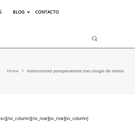
S
BLOG
CONTACTO
Buscar
Home
Instrucciones posoperatorias tras cirugía de mama
x»][/vc_column][/vc_row][vc_row][vc_column]