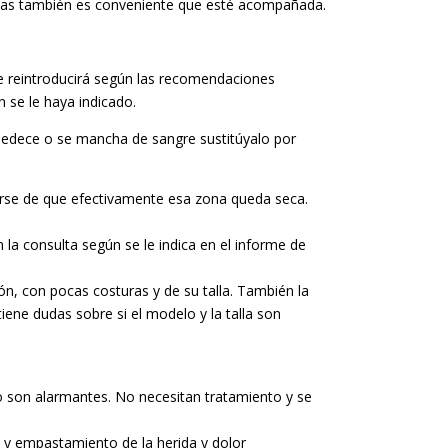
ias también es conveniente que esté acompañada.
e reintroducirá según las recomendaciones
n se le haya indicado.
umedece o se mancha de sangre sustitúyalo por
arse de que efectivamente esa zona queda seca.
en la consulta según se le indica en el informe de
́n, con pocas costuras y de su talla. También la
tiene dudas sobre si el modelo y la talla son
no son alarmantes. No necesitan tratamiento y se
nto y empastamiento de la herida y dolor