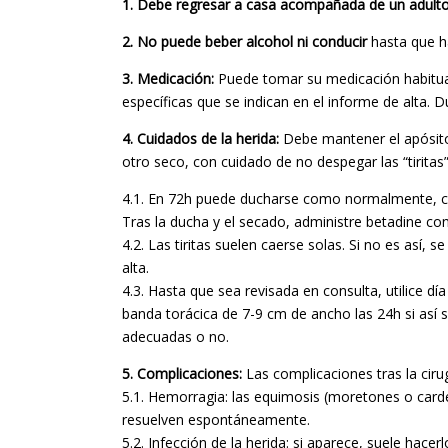
1.
Debe regresar a casa acompañada de un adult
2.
No puede beber alcohol ni conducir
hasta que ha
3.
Medicación:
Puede tomar su medicación habitual
específicas que se indican en el informe de alta.
4.
Cuidados de la herida:
Debe mantener el apósito
otro seco, con cuidado de no despegar las “tiritas”
4.1. En 72h puede ducharse como normalmente, con
Tras la ducha y el secado, administre betadine con
4.2. Las tiritas suelen caerse solas. Si no es así, 
alta.
4.3. Hasta que sea revisada en consulta, utilice di
banda torácica de 7-9 cm de ancho las 24h si así 
adecuadas o no.
5. Complicaciones:
Las complicaciones tras la ciru
5.1. Hemorragia: las equimosis (moretones o carde
resuelven espontáneamente.
5.2. Infección de la herida: si aparece, suele hace