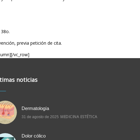
 38o.
nción, previa petición de cita.
lumn][/vc_row]
timas noticias
Dermatología
MEDICINA ESTÉTICA
31 de agosto de 2025
Dolor cólico