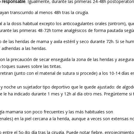
o responsable
. Igualmente, durante las primeras 24-48h postoperator
yan transcurrido al menos 48h tras la cirugía.
 a la dosis habitual excepto los anticoagulantes orales (sintrom), qu
 Durante las primeras 48-72h tome analgésicos de forma pautada segú
 de las heridas de mama y axila estéril y seco durante 72h. Si se h
 adheridas a las heridas.
 la precaución de secar enseguida la zona de las heridas y asegur
 toques suaves sobre las tiritas.
se retiran (junto con el material de sutura si procede) a los 10-14 días 
́a y noche un sujetador tipo deportivo que le quede ajustado: de algodo
se le ha indicado durante 1 mes y 12h al día otro mes. Pregúnteme si 
gía mamaria son poco frecuentes y las más habituales son
nales) en la piel cercana a la herida, aunque a veces son extensas 
rlo entre el 5o-8o día tras la cirugía. Puede notar fiebre, enrojecimie